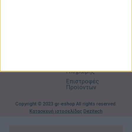
Φροντίδα
Είμαστε
Ο
Σπίτι –
Επικοινωνία
Λογαριασμός
Κήπος
Μου
Blog
2310606082
Supermarket
Καλάθι
Όροι
Αγορών
Παιδικά –
Αποστολών
Βρεφικά
info@gr-
Πολιτική
Προσφορές
Απορρήτου
eshop.gr
Τρόποι
Πληρωμής
Επιστροφές
Προϊόντων
Copyright © 2023
gr-eshop
All rights reserved.
Κατασκευή ιστοσελίδας
Dezitech