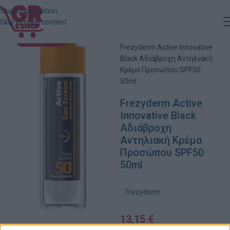
Skip to navigation
Skip to main content
Αρχική
»
Κατάστημα
»
ΕΞΑΝΤΛΗΜΈΝΟ
Frezyderm Active Innovative
Black Αδιάβροχη Αντηλιακή
Κρέμα Προσώπου SPF50
50ml
Frezyderm Active
Innovative Black
Αδιάβροχη
Αντηλιακή Κρέμα
Προσώπου SPF50
50ml
Frezyderm
13,15
€