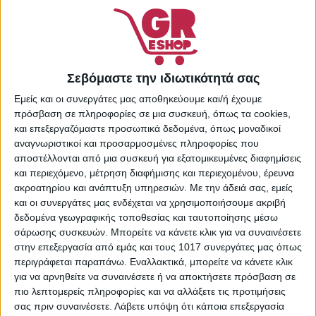
Εξαντλημένο
Πρόσθήκη στην λίστα
επιθυμιών
Κωδικός προϊόντος:
Σεβόμαστε την ιδιωτικότητά σας
14284015
Κατηγορίες:
Αντηλιακά
Εμείς και οι συνεργάτες μας αποθηκεύουμε και/ή έχουμε
Σώματος
,
Αντηλιακή
πρόσβαση σε πληροφορίες σε μια συσκευή, όπως τα cookies,
Προστασία & Μαύρισμα
,
και επεξεργαζόμαστε προσωπικά δεδομένα, όπως μοναδικοί
Προσωπική Φροντίδα
αναγνωριστικοί και προσαρμοσμένες πληροφορίες που
Share:
αποστέλλονται από μια συσκευή για εξατομικευμένες διαφημίσεις
και περιεχόμενο, μέτρηση διαφήμισης και περιεχομένου, έρευνα
ακροατηρίου και ανάπτυξη υπηρεσιών.
Με την άδειά σας, εμείς
και οι συνεργάτες μας ενδέχεται να χρησιμοποιήσουμε ακριβή
δεδομένα γεωγραφικής τοποθεσίας και ταυτοποίησης μέσω
ΠΕΡΙΓΡΑΦΉ
ΕΠΙΠΛΈΟΝ ΠΛΗΡΟΦΟΡΊΕΣ
σάρωσης συσκευών. Μπορείτε να κάνετε κλικ για να συναινέσετε
στην επεξεργασία από εμάς και τους 1017 συνεργάτες μας όπως
περιγράφεται παραπάνω. Εναλλακτικά, μπορείτε να κάνετε κλικ
Υγρή αντηλιακή κρέμα προσώπου με χρώμα που
για να αρνηθείτε να συναινέσετε ή να αποκτήσετε πρόσβαση σε
προσφέρει πολύ υψηλή ηλιοπροστασία (δείκτης SPF 50+),
πιο λεπτομερείς πληροφορίες και να αλλάξετε τις προτιμήσεις
ενυδάτωση, δράση ενάντια στη φωτο- και χρονο- γήρανση.
σας πριν συναινέσετε.
Λάβετε υπόψη ότι κάποια επεξεργασία
Επιπλέον προστατεύει από την ερυθρότητα και τις