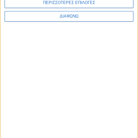
ΠΕΡΙΣΣΟΤΕΡΕΣ ΕΠΙΛΟΓΕΣ
7,73
€
ΠΡΟΣΘΉΚΗ ΣΤΟ ΚΑΛΆΘΙ
ΔΙΑΦΩΝΩ
ΕΓΓΡΑΦΗ ΣΤΟ
NEWSLETTER
Κάντε εγγραφή στο newsletter και
κερδίστε έκπτωση 10% στην πρώτη σας
παραγγελία!
ΚΑΤΗΓΟΡΙΕΣ
ΠΛΗΡΟΦΟΡΙΕΣ
ΧΡΗΣΙΜΑ
Προσωπική
Ποιοι
Κατάστημα