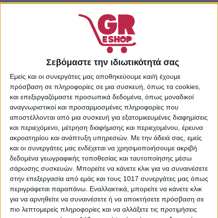
Κωδικός προϊόντος:
51841733
Κατηγορίες:
Αντηλιακά
Σώματος
,
Αντηλιακή
Προστασία & Μαύρισμα
,
Σεβόμαστε την ιδιωτικότητά σας
Προσωπική Φροντίδα
Share:
Εμείς και οι συνεργάτες μας αποθηκεύουμε και/ή έχουμε
πρόσβαση σε πληροφορίες σε μια συσκευή, όπως τα cookies,
και επεξεργαζόμαστε προσωπικά δεδομένα, όπως μοναδικοί
αναγνωριστικοί και προσαρμοσμένες πληροφορίες που
αποστέλλονται από μια συσκευή για εξατομικευμένες διαφημίσεις
ΠΕΡΙΓΡΑΦΉ
ΕΠΙΠΛΈΟΝ ΠΛΗΡΟΦΟΡΊΕΣ
και περιεχόμενο, μέτρηση διαφήμισης και περιεχομένου, έρευνα
ακροατηρίου και ανάπτυξη υπηρεσιών.
Με την άδειά σας, εμείς
και οι συνεργάτες μας ενδέχεται να χρησιμοποιήσουμε ακριβή
Το αντηλιακό της Carroten είναι σε μορφή λαδιού και
δεδομένα γεωγραφικής τοποθεσίας και ταυτοποίησης μέσω
προορίζεται για το σώμα. Έχει μεγάλη ανθεκτικότητα στο
σάρωσης συσκευών. Μπορείτε να κάνετε κλικ για να συναινέσετε
νερό και στον ιδρώτα και γι αυτό είναι ιδανικό για όσους
στην επεξεργασία από εμάς και τους 1017 συνεργάτες μας όπως
κάνουν σπορ θαλάσσης και παραλίας, καθώς και άλλες
περιγράφεται παραπάνω. Εναλλακτικά, μπορείτε να κάνετε κλικ
δραστηριότητες με έντονη εφίδρωση. Συστήνεται η
για να αρνηθείτε να συναινέσετε ή να αποκτήσετε πρόσβαση σε
εφαρμογή του πριν την έκθεση στον ήλιο, καθώς και η
πιο λεπτομερείς πληροφορίες και να αλλάξετε τις προτιμήσεις