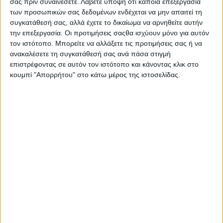
συχνή ανανέωσή του ειδικότερα μετά από εφίδρωση,
σας πριν συναινέσετε.
Λάβετε υπόψη ότι κάποια επεξεργασία
κολύμπι ή σκούπισμα.
των προσωπικών σας δεδομένων ενδέχεται να μην απαιτεί τη
συγκατάθεσή σας, αλλά έχετε το δικαίωμα να αρνηθείτε αυτήν
Περιοχή Χρήσης: Σώματος
την επεξεργασία. Οι προτιμήσεις σαςθα ισχύουν μόνο για αυτόν
Δείκτης Αντηλιακής Προστασίας (SPF): 30SPF
τον ιστότοπο. Μπορείτε να αλλάξετε τις προτιμήσεις σας ή να
ανακαλέσετε τη συγκατάθεσή σας ανά πάσα στιγμή
Υφή: Λάδι
επιστρέφοντας σε αυτόν τον ιστότοπο και κάνοντας κλικ στο
Spray
κουμπί "Απορρήτου" στο κάτω μέρος της ιστοσελίδας.
Χρώμα: Χωρίς Χρώμα
Αδιάβροχο
Σας προτείνουμε...