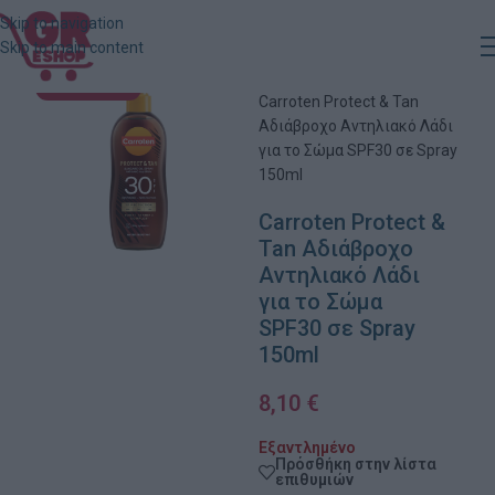
Skip to navigation
Skip to main content
Αρχική
»
Κατάστημα
»
ΕΞΑΝΤΛΗΜΈΝΟ
Carroten Protect & Tan
Αδιάβροχο Αντηλιακό Λάδι
για το Σώμα SPF30 σε Spray
150ml
Carroten Protect &
Tan Αδιάβροχο
Αντηλιακό Λάδι
για το Σώμα
SPF30 σε Spray
150ml
8,10
€
Εξαντλημένο
Πρόσθήκη στην λίστα
επιθυμιών