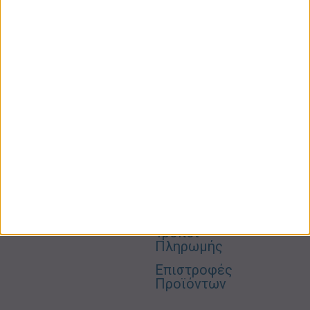
ΚΑΤΗΓΟΡΙΕΣ
ΠΛΗΡΟΦΟΡΙΕΣ
ΧΡΗΣΙΜΑ
Προσωπική
Ποιοι
Κατάστημα
Φροντίδα
Είμαστε
Ο
Σπίτι –
Επικοινωνία
Λογαριασμός
Κήπος
Μου
Blog
2310606082
Supermarket
Καλάθι
Όροι
Αγορών
Παιδικά –
Αποστολών
Βρεφικά
info@gr-
Πολιτική
Προσφορές
Απορρήτου
eshop.gr
Τρόποι
Πληρωμής
Επιστροφές
Προϊόντων