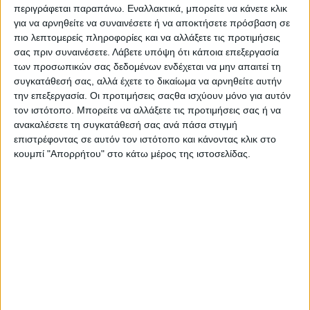
των 1000 mAh, δεν θα χρειαστεί να αλλάζετε τις
περιγράφεται παραπάνω. Εναλλακτικά, μπορείτε να κάνετε κλικ
μπαταρίες σε τακτική βάση, καθώς χρειάζεται απλώς να
για να αρνηθείτε να συναινέσετε ή να αποκτήσετε πρόσβαση σε
πιο λεπτομερείς πληροφορίες και να αλλάξετε τις προτιμήσεις
τις επαναφορτίζετε μέσω του καλωδίου USB
σας πριν συναινέσετε.
Λάβετε υπόψη ότι κάποια επεξεργασία
που συμπεριλαμβάνεται στη συσκευασία.
των προσωπικών σας δεδομένων ενδέχεται να μην απαιτεί τη
Αστείες ταπετσαρίες
συγκατάθεσή σας, αλλά έχετε το δικαίωμα να αρνηθείτε αυτήν
Διατίθενται 20 ταπετσαρίες για να εξατομικεύσετε τις
την επεξεργασία. Οι προτιμήσεις σαςθα ισχύουν μόνο για αυτόν
φωτογραφίες σας.
τον ιστότοπο. Μπορείτε να αλλάξετε τις προτιμήσεις σας ή να
ανακαλέσετε τη συγκατάθεσή σας ανά πάσα στιγμή
Αδιάβροχη
επιστρέφοντας σε αυτόν τον ιστότοπο και κάνοντας κλικ στο
Η κάμερα ZILA έχει περάσει τη δοκιμή IP67 που σημαίνει
κουμπί "Απορρήτου" στο κάτω μέρος της ιστοσελίδας.
ότι είναι ανθεκτική στο πιτσίλισμα και μπορεί
να πέσει στο νερό (δείτε το εγχειρίδιο χρήσης για
περισσότερες πληροφορίες). Αν πέσει στο νερό, θα
επιπλέει.
Εσωτερική μνήμη
Είναι εξοπλισμένη με εσωτερική μνήμη 1 Gb που επιτρέπει
την άμεση χρήση, αλλά υποστηρίζει επίσης κάρτα SD έως
32 GB (δεν παρέχεται).
Ποιότητα