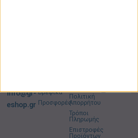
ΚΑΤΗΓΟΡΙΕΣ
ΠΛΗΡΟΦΟΡΙΕΣ
ΧΡΗΣΙΜΑ
Προσωπική
Ποιοι
Κατάστημα
Φροντίδα
Είμαστε
Ο
Σπίτι –
Επικοινωνία
Λογαριασμός
Κήπος
Μου
Blog
2310606082
Supermarket
Καλάθι
Όροι
Αγορών
Παιδικά –
Αποστολών
Βρεφικά
info@gr-
Πολιτική
Προσφορές
Απορρήτου
eshop.gr
Τρόποι
Πληρωμής
Επιστροφές
Προϊόντων