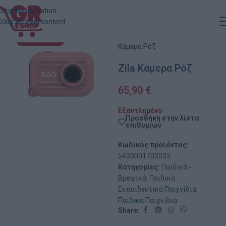
Skip to navigation
Skip to main content
Αρχική
»
Κατάστημα
»
Zila
ΕΞΑΝΤΛΗΜΈΝΟ
Κάμερα Ρόζ
Zila Κάμερα Ρόζ
65,90
€
Εξαντλημένο
Πρόσθήκη στην λίστα
επιθυμιών
Κωδικός προϊόντος:
5430001702033
Κατηγορίες:
Παιδικά -
Βρεφικά
,
Παιδικά
Εκπαιδευτικά Παιχνίδια
,
Παιδικά Παιχνίδια
Share: