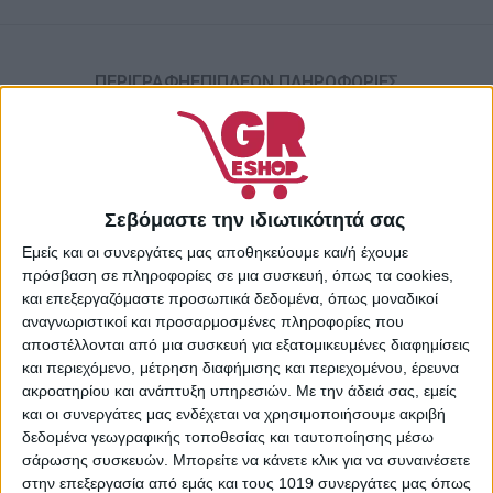
ΠΕΡΙΓΡΑΦΉ
ΕΠΙΠΛΈΟΝ ΠΛΗΡΟΦΟΡΊΕΣ
Η κάμερα ZILA είναι ιδανική για μικρά παιδιά από 3 έως 12
ετών.
Ο σχεδιασμός του κάνει τη συσκευή μοναδική και το σχήμα
της επιτρέπειέναν εύκολο χειρισμό.
Σεβόμαστε την ιδιωτικότητά σας
Η κάμερα θα συνοδεύει το παιδί σας σε όλες τις
Εμείς και οι συνεργάτες μας αποθηκεύουμε και/ή έχουμε
καθημερινές του περιπέτειες
πρόσβαση σε πληροφορίες σε μια συσκευή, όπως τα cookies,
για να απαθανατίσει τις αγαπημένες του στιγμές με
και επεξεργαζόμαστε προσωπικά δεδομένα, όπως μοναδικοί
λειτουργίες φωτογραφίας και βίντεο.
αναγνωριστικοί και προσαρμοσμένες πληροφορίες που
Η κάμερα ZILA προσφέρει εξαιρετική ανάλυση χάρη στον
αποστέλλονται από μια συσκευή για εξατομικευμένες διαφημίσεις
αισθητήρα 8MP που θα σας επιτρέψει
και περιεχόμενο, μέτρηση διαφήμισης και περιεχομένου, έρευνα
να φωτογραφίζετε σε 1080p στα 30 καρέ ανά
ακροατηρίου και ανάπτυξη υπηρεσιών.
Με την άδειά σας, εμείς
δευτερόλεπτο και ψηφιακό ζουμ 4X.
και οι συνεργάτες μας ενδέχεται να χρησιμοποιήσουμε ακριβή
δεδομένα γεωγραφικής τοποθεσίας και ταυτοποίησης μέσω
Ενσωματωμένη μπαταρία.
σάρωσης συσκευών. Μπορείτε να κάνετε κλικ για να συναινέσετε
Χάρη στην ενσωματωμένη επαναφορτιζόμενη μπαταρία
στην επεξεργασία από εμάς και τους 1019 συνεργάτες μας όπως