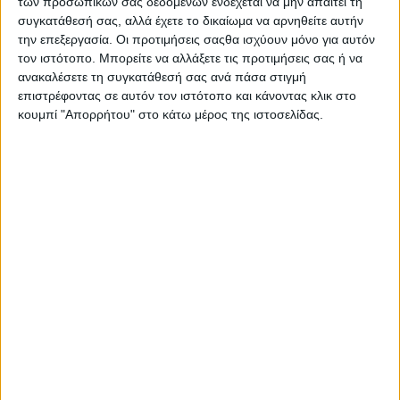
Σας προτείνουμε...
των προσωπικών σας δεδομένων ενδέχεται να μην απαιτεί τη
συγκατάθεσή σας, αλλά έχετε το δικαίωμα να αρνηθείτε αυτήν
την επεξεργασία. Οι προτιμήσεις σαςθα ισχύουν μόνο για αυτόν
τον ιστότοπο. Μπορείτε να αλλάξετε τις προτιμήσεις σας ή να
ανακαλέσετε τη συγκατάθεσή σας ανά πάσα στιγμή
επιστρέφοντας σε αυτόν τον ιστότοπο και κάνοντας κλικ στο
κουμπί "Απορρήτου" στο κάτω μέρος της ιστοσελίδας.
Pl
Oral-B
K
Ανταλλακτικό για
C
Ηλεκτρική
Οδοντόβουρτσα
7,05
€
Π
Disney Mickey
ΠΡΟΣΘΉΚΗ ΣΤΟ ΚΑΛΆΘΙ
Mouse
4210201385950 για
3+ χρονών 2τμχ