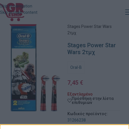
Skip to navigation
Skip to main content
Αρχική
»
Κατάστημα
»
ΕΞΑΝΤΛΗΜΈΝΟ
Stages Power Star Wars
2τμχ
Stages Power Star
Wars 2τμχ
Oral-B
7,45
€
Εξαντλημένο
Πρόσθήκη στην λίστα
επιθυμιών
Κωδικός προϊόντος:
31266238
Κατηγορίες:
Παιδικά -