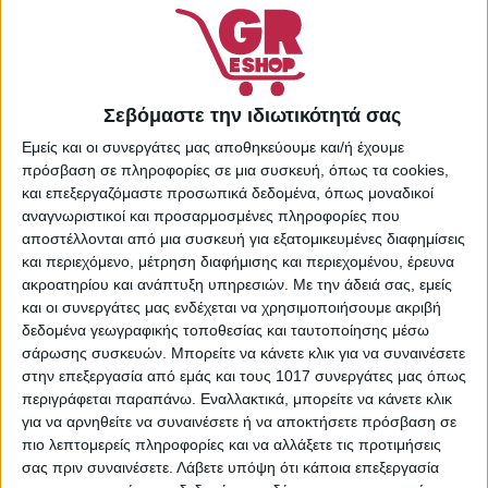
Βρεφικά
,
Προϊόντα
Παιδικού & Βρεφικού
Βουρτσίσματος Δοντιών
,
Φροντίδα & Υγιεινή Μωρού
Share:
Σεβόμαστε την ιδιωτικότητά σας
Εμείς και οι συνεργάτες μας αποθηκεύουμε και/ή έχουμε
πρόσβαση σε πληροφορίες σε μια συσκευή, όπως τα cookies,
και επεξεργαζόμαστε προσωπικά δεδομένα, όπως μοναδικοί
αναγνωριστικοί και προσαρμοσμένες πληροφορίες που
ΠΕΡΙΓΡΑΦΉ
ΕΠΙΠΛΈΟΝ ΠΛΗΡΟΦΟΡΊΕΣ
αποστέλλονται από μια συσκευή για εξατομικευμένες διαφημίσεις
και περιεχόμενο, μέτρηση διαφήμισης και περιεχομένου, έρευνα
Ανταλλακτικά βουρτσάκια κατάλληλα για τις
ακροατηρίου και ανάπτυξη υπηρεσιών.
Με την άδειά σας, εμείς
και οι συνεργάτες μας ενδέχεται να χρησιμοποιήσουμε ακριβή
επαναφορτιζόμενες οδοντόβουρτσες Oral-B Stages Power.
δεδομένα γεωγραφικής τοποθεσίας και ταυτοποίησης μέσω
Καθαρίζουν και απομακρύνουν τις κηλίδες και την πλάκα
σάρωσης συσκευών. Μπορείτε να κάνετε κλικ για να συναινέσετε
από τα παιδικά δόντια.
στην επεξεργασία από εμάς και τους 1017 συνεργάτες μας όπως
περιγράφεται παραπάνω. Εναλλακτικά, μπορείτε να κάνετε κλικ
για να αρνηθείτε να συναινέσετε ή να αποκτήσετε πρόσβαση σε
πιο λεπτομερείς πληροφορίες και να αλλάξετε τις προτιμήσεις
σας πριν συναινέσετε.
Λάβετε υπόψη ότι κάποια επεξεργασία