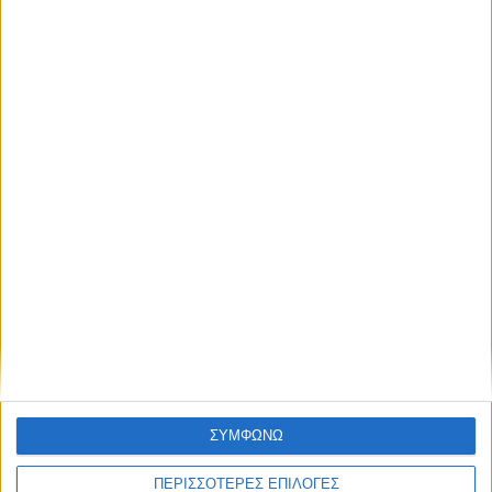
Colgate Minions
Κίτρινη
ΣΥΜΦΩΝΩ
8,25
€
ΠΕΡΙΣΣΟΤΕΡΕΣ ΕΠΙΛΟΓΕΣ