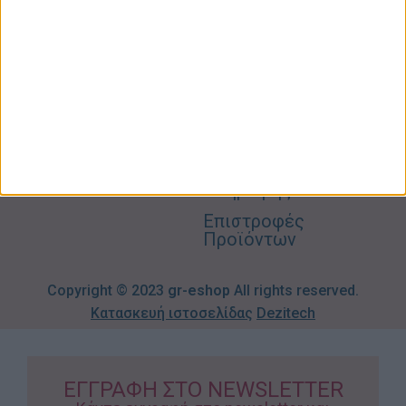
Σπίτι –
Επικοινωνία
Λογαριασμός
Κήπος
Μου
Blog
2310606082
Supermarket
Καλάθι
Όροι
Αγορών
Παιδικά –
Αποστολών
Βρεφικά
info@gr-
Πολιτική
Προσφορές
Απορρήτου
eshop.gr
Τρόποι
Πληρωμής
Επιστροφές
Προϊόντων
Copyright © 2023
gr-eshop
All rights reserved.
Κατασκευή ιστοσελίδας
Dezitech
ΕΓΓΡΑΦΗ ΣΤΟ NEWSLETTER